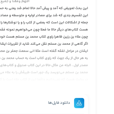
اللهم وفقنا و جمیع 
این بحث تعویض که آمد و پیش آمد حالا تمام شد یعنی به حس
این تقسیم بندی که شد برای مصادر اولیه و متوسطه و مصادر
جمله از اشکالات این است که بعضی از کتب را و یا نوشتارها را
هست کتاب‌های دیگر حالا ما فعلا چون می‌خواهیم نمونه فقط 
چون علاء بن رزین ظاهرا راوی کتاب محمد بن مسلم هست خودش
اگر گاهی از محمد بن مسلم نقل می‌کند شاید از تقریرات ای
ایشان در مراحل تفقه گفته است مثلا انی سمعت جعفر بن محم
به هر حال از یک جهت که راوی کتاب است به حساب محمد بن
مصدر اول . البته من مثال حالا در این کتاب صدوق و کتاب‌ها
محمد بن مسلم می‌نویسد یک جور است طریقش را به علاء می‌نو
در روایت هست که نمی‌دانیم واقعا این از کتاب علاء است یا ک
و این تاثیر گذار است انصافا خیلی نکته‌ی مهمی است چون ان
ما اگر بخواهیم طبق همین تصویر مصادر را جمع آوری کنیم 
تبعات اولیه و ثانویه متوسطه و متاخره جمع آوری کنیم مثل کتا
دانلود فایل‌ها
هستیم برای ، چون این مباحثی را که ما در فهرست مطرح می‌