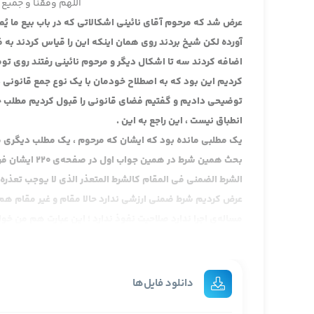
اللهم وفقنا و جمیع 
عرض شد که مرحوم آقای نائینی اشکالاتی که در باب بیع ما یُم
آورده لکن شیخ بردند روی همان اینکه این را قیاس کردند به 
اضافه کردند سه تا اشکال دیگر و مرحوم نائینی رفتند روی تو
کردیم این بود که به اصطلاح خودمان با یک نوع جمع قانونی
توضیحی دادیم و گفتیم فضای قانونی را قبول کردیم مطلب خو
انطباق نیست ، این راجع به این .
یک مطلبی مانده بود که ایشان که مرحوم ، یک مطلب دیگری من
بحث همین شرط در همین جواب اول در صفحه‌ی 220 ایشان فرموده بودند : و بعبارة اخری ، این را خواندیم رد شدیم :
الشرط الضمني في المقام كالشرط المتعذر الذي لا يوجب تعذره إلا
عرض کردیم شرط ضمنی ارزشی ندارد حالا مقام و غیر مقام هم 
مساله‌ی اجرا ندارد صلاحیت نفوذ ندارد ؛ این عبارت هم من خ
ارتکازی تا تصریح نشود فایده ندارد .
کردند من فکر کردم ضمنی را قبول نکردند نه چون عبارت دیروز
دانلود فایل‌ها
اشکال دوم ایشان که جلوی این بیع را می‌گیرد نهی عن الغرر ،