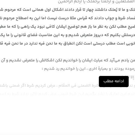
المشتغلین و ارحمنا برحمتک یا ارحم الراحمین
لک و ما لا یُملک داشتند چهار تا قرار دادند اشکال اول همانی است که مرحوم ش
فساد شرط و جواب دادند که قیاس مثلا درست نیست اما این به اصطلاح مرحوم نا
ضیح مطلب لکن به نظر ما باز هم توضیح ایشان کافی نبود یک راهی را که ما مطر
 درستش بکنیم که دیروز متعرض شدیم و به این مناسبت فضای قانونی را ما یک
بی است مطلب درستی است لکن انطباق به ما نحن فیه ندارد در ما نحن فیه قا
 یادم می‌آید که عبارت ایشان را خواندیم لکن اشکالش را متعرض نشدیم و آن 
 الخيار،
ادامه مطلب
ندارد اینکه ایشان الشرط الضمنی فی المقام ، عرض کردیم شرط اگر ضمنی باشد
واندم این تعلیق را نشد بگویم این شرط ضمنی عرض کردم تاثیر ندارد شرط به اصط
و ان شاء الله تعالی بله به این مطلبی که ایشان فرمود ، حالا تعجب است که در صفحه‌ی 420 فرمودند در این ، نه اینجا باز یک چیزی ضمن
 . این راجع به این قسمتی که اشکال اول ایشان .
 نهی النبی عن الغرر اینجا غرری است چون معلوم نیست چه مقداری از مال به ازاء