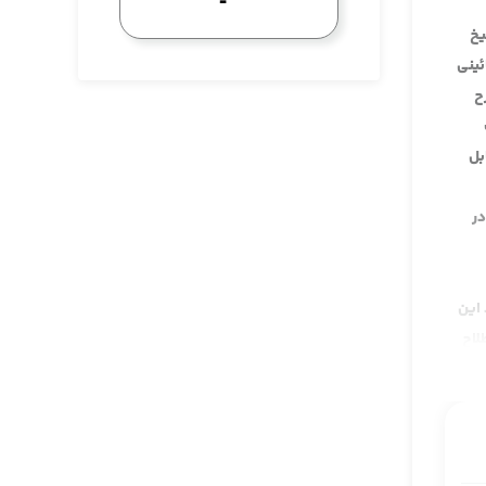
یخ
ئینی
ح
بل
در
 این
لاح
ی را قبول
 سرکه