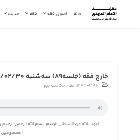
خانه
اصول فقه
فقه
حدیث
خارج فقه (جلسه89) سه‌شنبه 1404/02/30
1403-1404
،
فقه
،
مکاسب بیع
اعوذ بالله من الشیطان الرجیم، بسم الله الرحمن الرحیم و
المعصومین و 