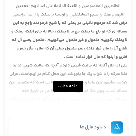
الطاهرین المعصومین و اللعنة الدائمة علی اعدائهم اجمعین
اللهم وفقنا و جمیع المشتغلین و ارحمنا برحمتک یا ارحم الراحمین
عرض شد که مرحوم نائینی در بحثی که با شیخ فرمودند راجع به این
مساله‌ای که لو باع ما یملک مع ما لا یملک ، حالا به جای اینکه یملک و
لا یملک بگوییم متمول و غیر متمول می‌گوییم ، متمول یعنی آن که
شارع آن را مال قرار داده ، غیر متمول یعنی آن که مال ، مثل خمر و
خنزیر و اینها که مال قرار نداده است .
علی ای حال آنچه که مالیت شرعی دارد و آنچه که مالیت شرعی ندارد
مثلا سرکه را با شراب یک جا بفروشد این محل کلام در اینجاست ، عرض
کردیم مشهور بین علما و مراد ما از علما ، علمایی است که متعرض این
ادامه مطلب
مساله شدند چون مثلا قدمای اصحاب ، اصولا من در تاریخ فقه
همیشه عرض کردم این جور فروع را در طبیعت فقه شیعه قدمای قدما
ندارند مثل امثال صدوق و پدر صدوق و اینها یا مثلا مراسم و اینها
ندارند اینها بیشتر آن ، یعنی تقریبا همیشه آن مسائلی را گفتند که
درش روایت باشد .
دانلود فایل‌ها
البته بعضی مسائل دارند که الان ما روایت نداریم لکن قطعا روایت