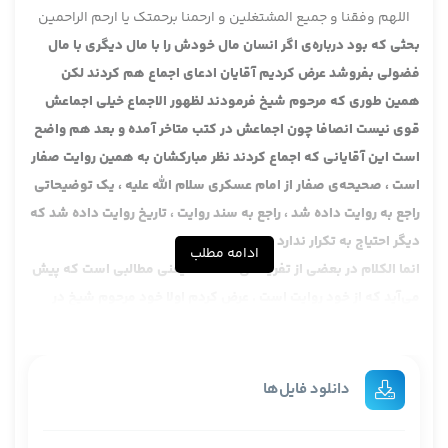
اللهم وفقنا و جمیع المشتغلین و ارحمنا برحمتک یا ارحم الراحمین
بحثی که بود درباره‌ی اگر انسان مال خودش را با مال دیگری با مال
فضولی بفروشد عرض کردیم آقایان ادعای اجماع هم کردند لکن
همین طوری که مرحوم شیخ فرمودند لظهور الاجماع خیلی اجماعش
قوی نیست انصافا چون اجماعش در کتب متاخر آمده و بعد هم واضح
است این آقایانی که اجماع کردند نظر مبارکشان به همین روایت صفار
است ، صحیحه‌ی صفار از امام عسکری سلام الله علیه ، یک توضیحاتی
راجع به روایت داده شد ، راجع به سند روایت ، تاریخ روایت داده شد که
دیگر احتیاج به تکرار ندارد .
ادامه مطلب
انما الکلام در بعضی از تفریعاتی است که یعنی مطالبی است که پیش
می‌آید که از خود روایت است . عرض کردم اولا خود مرحوم شیخ در
اینجا حالا می‌گویم یک صفحه‌ی سابق هم ایشان آورده آنجا را من
نگاه نکردم نمی‌دانم دیروز نگاه کردیم ، نکردیم ، در صفحه‌ی سابق
نگاه نکردم اما در اینجا ایشان این جور آورده که :
دانلود فایل‌ها
وقد وجب الشراء به اصطلاح فی ما یملک لا یجوز بیع ما لا یملک تعبیر
ایشان این است و یجب الشراء فی ما یملک . عرض کردیم متن روایت