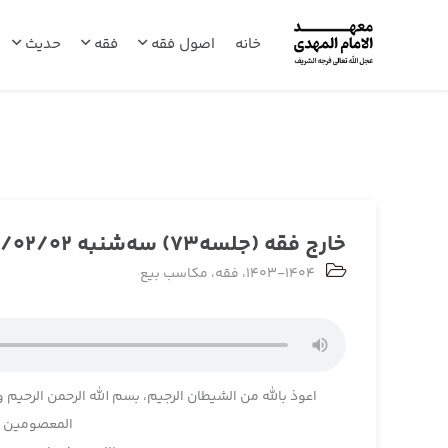
خانه
اصول فقه
فقه
حدیث
خارج فقه (جلسه73) سه‌شنبه 1404/02/02
1403-1404
،
فقه
،
مکاسب بیع
اعوذ بالله من الشیطان الرجیم، بسم الله الرحمن الرحیم و
المعصومین و 