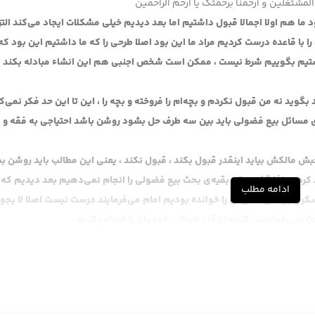
المشتغلین و ارحمنا برحمتک یا ارحم الراحمین
 هم اولا اجمالا قبول داشتیم اما بعد دیدیم خیلی مشکلات ایجاد می‌کند التز
 قاعده درست کردیم مراد ما این بود اصلا طرحی را که ما داشتیم این بود که آ
خواستیم بگوییم شرط نیست ، ممکن است شخص اجنبی هم این انشاء مبادله بکند 
نید مثلا کنیزی بود او گفته بعد از 5 سال بیاید بگوید نه من قبول نکردم و بچه‌ام را فروخته و بچه را ، این تا این حد فکر نمی
خری مسائل بیع فضولی باید بین سه طرف حل بشود روشن باشد احتیاجی به فقه و 
حبش مالکش بیاید اینقدر قبول بکند ، قبول نکند ، یعنی این مطالب باید روشن ب
د کردیم لذا گفتیم که بقیه‌ی بحث بیع فضولی را انجام نمی‌دهیم بعد دیدیم که 
ادامه مطلب
عسکری بود ای کاش آن را خوانده بودیم امام می‌فرمایند درست نیست اصلا لا یجوز
 بحث نمی‌خواست بکنیم اینقدر طولانی خودمان را خسته بکنیم .
یم آن مسائل غرر و اینها بعد هم باید معین بشود مثلا می‌گوید گاو این آقا را ب
 آقا بگویند 5 روز طول بکشد شیر گاو را چه کسی باید ، اینها همه باید معین بشود . ما فقط حرفمان یک کلمه بو
اشد ، بحث سر یک کلمه ، چون یک بدل حقیقی دارد که قیمت آن باشد ، یک بدل
 جعلی قرار داد ولو مالک نباشد این یک مقدار قواعدی که ما گفتیم این بود قاع