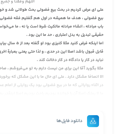
اللهم وفقنا و جمیع 
علی ای عرض کردیم در بحث بیع فضولی بحث طولانی شد و خود ما
بیع فضولی ، هدف ما همیشه در اول هم گفتیم فقه فضولی را با
باب مبادله ، انشاء مبادله مالکیت شرط است یا نه ، ما می‌
حقیقی تبدیل به بدل اعتباری ، حد ما این بود .
اما اینکه فرض ک
قابل قبول باشد اصلا این در حدی ، و لذا حتی یعنی بعبارة ا
نباید در کار یا دادگاه در کار دخالت کند .
مثلا بگوید آقا این برای من نیست دارم به تو می‌فروشم ، صا
الا انصافا مشکل دارد . علی ای حال ما با این مشکل که برخور
در اثناء روایاتی که ما در بیع فضولی بود یک روایتی از امام 
ما لا یملک اصلا آن را خوانده بودیم راحت بودیم اصلا اینقدر
علی ای انصافا بحث بیع فضولی را اجمالا به این مقدار قبول دار
فروختم ممکن است تا به این
می‌شود حسب القاعده مبادله‌ی انشائی درست کرد عن مالک نب
دانلود فایل‌ها
دارد که قرارداد است عقد است ، عقد را می‌شود انجام داد بدل