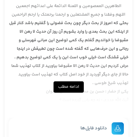
الطاهرین المعصومین و اللعنة الدائمة علی اعدائهم اجمعین
اللهم وفقنا و جمیع المشتغلین و ارحمنا برحمتک یا ارحم الراحمین
بحثی که امروز از بحث دیگر چون بحث فضولی را گفتیم باشد کنار قبل
از اینکه این بحث بعدی را وارد بشویم آن روز آن حدیث لا رهن الا
مقبوضا را خواندیم گفتم یک کمی توضیح این مبانی فهرستی و
رجالی و این حرف‌هایی که گفته شده است چون تطبیقش در اینجا
خیلی قشنگ است خیلی خوب است این را یک کمی توضیح بدهیم .
عرض کردیم این حدیث لا رهن الا مقبوضا بیاورید از کتاب تهذیب شما
حالا از جای دیگر آوردید از خود اصل کتاب که تهذیب است بیاورید
تهذیب شیخ طوسی .
ادامه مطلب
یکی از حضار : حسن بن محمد سماعة عن صفوان
آیت الله مددی : نه چه بابی آورده است ؟
یکی از حضار : این باب الرهون
آیت الله مددی : باب چه آقا ؟
یکی از حضار : رهون .
دانلود فایل‌ها
آیت الله مددی : ها باب الرهون ، در خود باب الرهون است کتاب