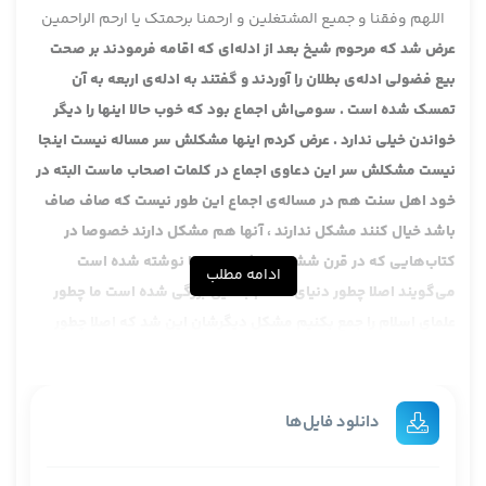
اللهم وفقنا و جمیع المشتغلین و ارحمنا برحمتک یا ارحم الراحمین
عرض شد که مرحوم شیخ بعد از ادله‌ای که اقامه فرمودند بر صحت
بیع فضولی ادله‌ی بطلان را آوردند و گفتند به ادله‌ی اربعه به آن
تمسک شده است . سومی‌اش اجماع بود که خوب حالا اینها را دیگر
خواندن خیلی ندارد . عرض کردم اینها مشکلش سر مساله نیست اینجا
نیست مشکلش سر این دعاوی اجماع در کلمات اصحاب ماست البته در
خود اهل سنت هم در مساله‌ی اجماع این طور نیست که صاف صاف
باشد خیال کنند مشکل ندارند ، آنها هم مشکل دارند خصوصا در
کتاب‌هایی که در قرن ششم و هفتم و اینها نوشته شده است
ادامه مطلب
می‌گویند اصلا چطور دنیای اسلام به این بزرگی شده است ما چطور
علمای اسلام را جمع بکنیم مشکل دیگرشان این شد که اصلا چطور
اجماع پیدا بشود .
و لذا عرض کردیم در دنیای اسلام یکی خود مساله‌ی اجماع را حجت
گرفتند و عرض کردیم حجیتش هم به معنای مصدر تشریع یعنی اگر
دانلود فایل‌ها
علما جمع شدند و یک حکم الهی را برداشتند می‌توانند تخصیص بزنند
کتاب را مثلا فرض کنید بگویند الان شرایط مساعد نیست در ایام حج