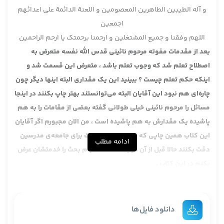
و آله الطیبین الطاهرین المعصومین و اللعنة الدائمة علی اعدائهم
اجمعین
اللهم وفقنا و جمیع المشتغلین و ارحمنا برحمتک یا ارحم الراحمین
بعد از مقدمات مفوته مرحوم نائینی قدس الله نفسه متعرض به
اصطلاح تعلم شد که وجوب تعلم باشد ، متعرض این قسمت شد و
اینکه حکم تعلم چیست ؟ ببینید این یک مقداری البته اینها دیگر چون
چاره‌ای هم نبود این آقایان البته می‌توانستند بهتر چاپ بکنند در اینجا
مسائل را مرحوم نائینی خیلی طولانی گفته بعضی از مقامات را به هم
پاشیده یک مقدارش به هم پاشیده است ، من الان مجبورم اگر آقایان
این کتاب همین چاپی که در دست من هست برای جامعه‌ی مدرسین
ادامه مطلب
دقت بکنند حالا قبل از آن در بحث اقلا انسجام بحث را خدمتشان عرض
بکنم در این کتاب .
در این صفحه‌ی 204 که در اینجا هست که امروز می‌خواهیم بخوانیم
ان شاء الله 204 ، جلد 1 :
واما الكلام في المقام الثاني
:
دانلود فایل‌ها
وهو باب وجوب تعلم الاحكام.