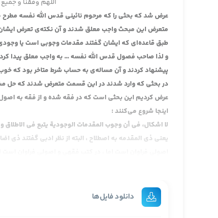
اللهم وفقنا و جمیع 
عرض شد که بحثی را که مرحوم نائینی قدس الله نفسه مطرح 
متعرض این مبحث واجب معلق شدند و آن نکته‌ی تعرض ایشان ب
طبق قاعده‌ای که ایشان گفتند مقدمات وجوبی است یا وجودی
و لذا صاحب فصول قدس الله نفسه … به واجب معلق پیدا کرد ک
پیشنهاد کردند و آن مساله‌ی به حساب شرط متاخر بود که خو
در بحثی که وارد شدند در این قسمت متعرض شدند که حل مشکل
اینجا شروع می‌کنند :
لا اشكال، في أن وجوب المقدمات الوجودية يتبع في الاطلاق و 
یعنی ذی المقدمه به اصطلاح ، البته از نظر ادبی گفتند ذی ا
اصولی فراوان است اما ، در کتب فقهی و اصولی فراوان است ام
وارد شدیم ، علی ای حال ؛
اشتراط وجوب ذیها ، فان كان وجوب ذي المقدمة مط فلابد ،
این تابع آن است اگر وجوب مقدمه مطلق است ذی المقدمه م
دانلود فایل‌ها
بگوید برو نان بخر این وجوبش مطلق است ، مقدمه‌اش که رفتن