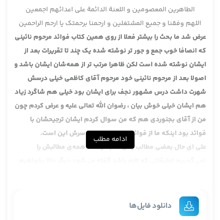
الطاهرین المعصومین و اللعنة الدائمة علی اعدائهم اجمعین
اللهم وفقنا و جمیع المشتغلین و ارحمنا برحمتک یا ارحم الراحمین
عرض شد ما بحث را بیشتر فعلا از روی همین کتاب فوائد مرحوم نائینی
که انصافا خوب جمع و جور تر نوشته شده یک چند تا تقریرات بعد از
ایشان نوشته شده است لکن ظاهرا مرتب تر از همه‌شان ایشان باشد و
اصولا بعد از مرحوم نائینی خود مرحوم آقای کاظمی خیلی درسش
شهرت داشت درس مشهور نجف برای ایشان بود خیلی هم شاگرد زیاد
هم ایشان خیلی خوش بیان ، رضوان الله تعالی علیه و عرض کردم چون
من از آقای بجنوردی هم که من سوال کردم ایشان ترجیحشان با
فوائد بود اینکه ما از فوائد زیاد می‌خوانیم سرش این است.
ادامه مطلب
علی ای حال بعضی مطالب را آن هم تازه حالا همه‌ی مطالبش را
نمی‌گوییم تعلیقاتی که لازم باشد گفته می‌شود دیگر حالا بخواهیم
کلمات را یکی یکی آقا این را بعدی را بیاورید خیلی طول می‌کشد ،
سعی ما این است که جوری بحث را مطرح کنیم که خود به خود مطالب
متاخرین حل و فصل بشود معلوم بشود کجایش درست است کجایش
دانلود فایل‌ها
نه .