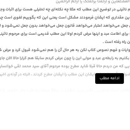
المشتغلین و ارحمنا برحمتک یا ارحم الراحمین
نائینی در توضیح این مطلب که مثلا چه نکته‌ای چه تحلیلی هست برای اثبات وجو
 این مقداری که ایشان فرمودند مشکل است یعنی این که بگوییم لغوی است چ
جعل می‌خواهد اعتبار می‌خواهد قانون جعل می‌خواهد بدون جعل نمی‌شود و 
برای اطاعت عبد و اینها عرض کردم اولا این مطلب قدیمی است برای مرحوم نائین
راه رفته است .
وایات و فهم نصوص کتاب لکن به هر حال آن را هم نمی‌شود قبول کرد و عرض ش
نیم به رابطه‌ی عبد و مولی این را چون عرض کردم سابقا هم کرارا حالا الان جا
یی که من دیدم حالا قبلا شاید مطرح بوده مرحوم آقای سید محمد تقی خوانسار
ان الله تعالی علیه ایشان این مطلب را ایشان مطرح کردند ، البته در آونه‌ی اخیر
ادامه مطلب
رساله‌ای است به فارسی تقریر درس ایشان در صلاة جمعه یک شرح حال مفصلی از ا
شان می‌گوید خطابات شرعی از قبیل خطابات قانونی هستند که درش بعث و زجر ن
 قانونی را حالا شاید هم بوده کسانی دیگری .
ن می‌گوید چون خطاب قانونی است بعث و زجر ندارد این را نمی‌شود قبول کرد یک
قط بحث خطابات نیست اصولا باید این مطلب را ایشان توضیح می‌دادند که ما 