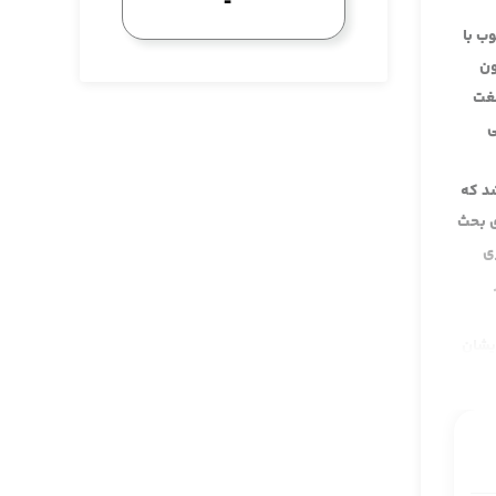
ب با
ون
لغت
ی
د که
ی بحث
ی
یشان
یست
به