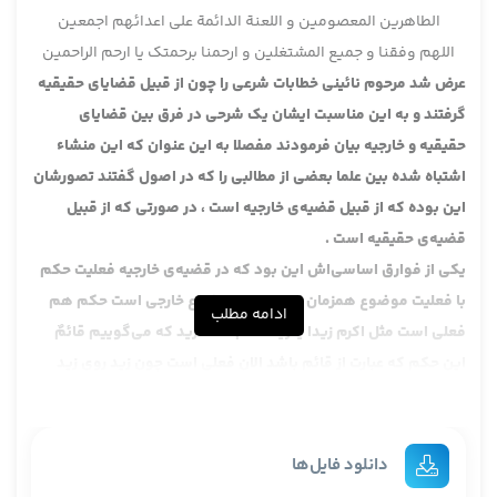
الطاهرین المعصومین و اللعنة الدائمة علی اعدائهم اجمعین
اللهم وفقنا و جمیع المشتغلین و ارحمنا برحمتک یا ارحم الراحمین
عرض شد مرحوم نائینی خطابات شرعی را چون از قبیل قضایای حقیقیه
گرفتند و به این مناسبت ایشان یک شرحی در فرق بین قضایای
حقیقیه و خارجیه بیان فرمودند مفصلا به این عنوان که این منشاء
اشتباه شده بین علما بعضی از مطالبی را که در اصول گفتند تصورشان
این بوده که از قبیل قضیه‌ی خارجیه است ، در صورتی که از قبیل
قضیه‌ی حقیقیه است .
یکی از فوارق اساسی‌اش این بود که در قضیه‌ی خارجیه فعلیت حکم
با فعلیت موضوع همزمان است چون موضوع خارجی است حکم هم
ادامه مطلب
فعلی است مثل اکرم زیدا یا زیدٌ قائمٌ ، مثلا زید که می‌گوییم قائمٌ
این حکم که عبارت از قائم باشد الان فعلی است چون زید روی زید
رفته زید همچنان که موضوع معین خارجی است قائم هم همینطور
است اکرم زیدا هم از همین قبیل است ، البته اکرم را در خطاب جمله‌ی
طلبیه گرفته است .
دانلود فایل‌ها
ایشان در جمله‌ی طلبیه یا جمله‌ی خبریه در قضیه‌ی خارجیه حالا عرض