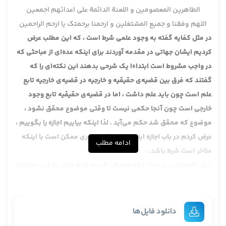
الطاهرین المعصومین و اللعنة الدائمة علی اعدائهم اجمعین
اللهم وفقنا و جمیع المشتغلین و ارحمنا برحمتک یا ارحم الراحمین
در مثل کفایه گفته به وجود علمی شرط است ، که این مطلب عرض
کردیم ایشان جهاتی در مقدمه آوردند برای اینکه عده‌ای از مباحثی که
در واجب مشروط است ابتداءا یک شرحی بدهند این نکته‌ای را که
گفتند که فرق بین قضیه‌ی حقیقیه و خارجیه در قضیه‌ی خارجیه تابع
علم است چون باید علم داشت ، اما در قضیه‌ی حقیقیه تابع وجود
خارجی است چون آنجا حکمی نیست تا وقتی موضوع محقق نشود ،
موضوع که محقق شد حکم می‌آید . لذا اینکه بیاییم اجازه را بگوییم ،
عرض کردم در باب اجازه اینکه اجازه مثلا چطوری ممکن است با اینکه
ادامه مطلب
متاخر است شرط باشد .
عرض کردم این در بحث فقه متعرض شدیم شرط متاخر به این معنا که
کشف بکند که فلان مطلب اینطور بوده این مشکل ندارد این را آقایان
بعضی‌ها خیال کردند قول به کشف مشکل دارد ، چه مشکلی دارد ؟
شما می‌بینید الان زید مثلا سرفه می‌کنید ، می‌گویید این سرفه‌ی
دانلود فایل‌ها
خاصی که تو الان داری در ده روز پیش خانه‌ات بودم فلان غذا را خوردی