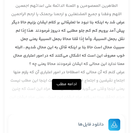
الطاهرین المعصومین و اللعنة الدائمة علی اعدائهم اجمعین
اللهم وفقنا و جمیع المشتغلین و ارحمنا برحمتک یا ارحم الراحمین
عرض شد به اینکه بنا نبود ما تعلیقاتی بر کلام ایشان بزنیم حالا دیگر
پیش آمد برویم کم کم جلو مطلبی که دیروز فرمودند
هذا إذا لم
نقل بجعل السببية
.
وأما إذا قلنا محالا بجعل السببية
یعنی جعل
سببیت محال است حالا بنا بر اینکه قائل به این محال شدیم ، البته
خوب معروف این است که اشکال می‌کنند که در امور اعتباری محال
معنا ندارد این محالی که ایشان فرمودند محالا یعنی چه ؟
عرض کنم که آن محالی که اصطلاحا در امور اعتباری آن که یلزم منها
اجتماع نقیضین و اجتماع ضدین مراد این است اینجا این مطلب نیست
ادامه مطلب
یعنی اینجا وقتی می‌گوید ایشان محال است مراد این است که چنین
چیزی تحقق پیدا نمی‌کند مراد ایشان این است . یعنی مراد ایشان این
است که جعل سببیت چون امر اعتباری است اصلا سببیت یک چیزی
است که جعل به آن تعلق پیدا نمی‌کند ، حتی اگر تعبیر کرد یا جزئیت
یک چیزی است که جعل به او تعلق پیدا نمی‌کند ، مثلا گفت جعلت
دانلود فایل‌ها
الرکوع جزءا من الصلاة مثلا تصریح کرد این طبیعت جزئیت یک جوری