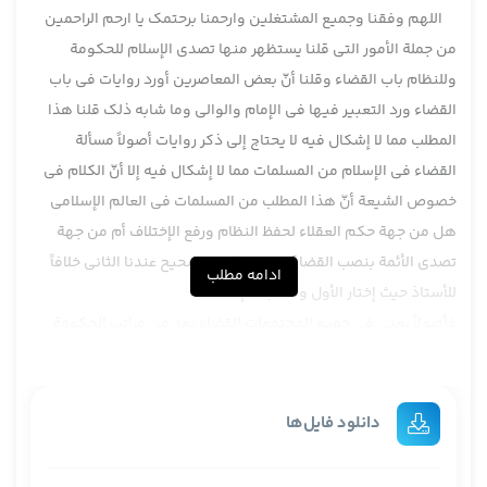
اللهم وفقنا وجمیع المشتغلین وارحمنا برحتمک یا ارحم الراحمین
من جملة الأمور التي قلنا يستظهر منها تصدي الإسلام للحكومة
وللنظام باب القضاء وقلنا أنّ بعض المعاصرين أورد روايات في باب
القضاء ورد التعبير فيها في الإمام والوالي وما شابه ذلك قلنا هذا
المطلب مما لا إشكال فيه لا يحتاج إلى ذكر روايات أصولاً مسألة
القضاء في الإسلام من المسلمات مما لا إشكال فيه إلا أنّ الكلام في
خصوص الشيعة أنّ هذا المطلب من المسلمات في العالم الإسلامي
هل من جهة حكم العقلاء لحفظ النظام ورفع الإختلاف أم من جهة
تصدي الأئمة بنصب القضاة تقدم الكلام الصحيح عندنا الثاني خلافاً
ادامه مطلب
للأستاذ حيث إختار الأول ولا حاجة للإعادة .
فأصولاً يعني في جميع المجتمعات القضاء يعد من مراتب الحكومة
من شؤون الحكومة حتى في الدورة الجديدة إنصافاً في الحياة
الجديدة في الغرب اللي يعبر عنها برنسانس تجديد الحياة الأدبية
والعلمية وما كتب في هذه المرحلة من كتب قانونية بدايةً مثل روح
دانلود فایل‌ها
القوانين وروح الشرايع لمونتسكيو يصرح بأنّ النظام لابد أن يتشكل
من ثلاثة قواء القوة القضائية القوة التنفيذية بإصطلاح الإيرانين قوه