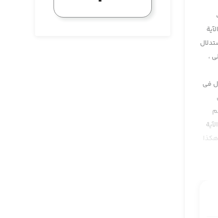
لآية
ستدلال
ي ،
ول في
م
آية
هكذا
ية