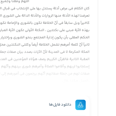
اللهم وفقنا وجمیع ا
كان الكلام في عرض أدلة يستدل بها على الإنتخاب في قبال ال
تعرضنا لهذه الأدلة منها الروايات والأدلة الدالة على الشورى ال
كاخيراً وبل سابقاً في أنّ الخلافة تكون بالشورى والإمامة تكو
بهذه الآية مبني على نكتتين ، النكتة الأولى تكون الآية الم
الحكم العقلي بأن يكون إدارة المجتمع بنحو الشورى وبإختيار ا
ثانياً أنّ كلمة أمرهم تشمل الخلافة أيضاً وكلتى النكتتين مح
المكة المكرمة لا في المدينة لأنّ الآيات بصدد بيان صفات ج
العقبة الثانية فالقرآن الكريم يصف هؤلاء المؤمنين في المد
إستجابوا لربهم وأقاموا الصلاة وأمرهم شورى بينهم وأنّهم ل
صفات لهم من جملة صفاتهم أنّهم يرجعون في أمورهم إلى الشو
بالفعل هكذا يقال .
يقال هؤلاء من الأولس ان لهم مجلس يجتمعون فيه فيستشير
المباركة تدل على ما يدل عليه العقل وهو حسن مشاورة الأمور 
أحد الحضار : اثبات این امر هر چه باشد خیلی دشوار است
دانلود فایل‌ها
آية الله المددي : چرا ؟ سیاق آیات ، خود سوره .