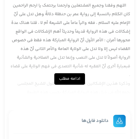
اللهم وفقنا وجمیع المشتغلین وارحمنا برحتمک یا ارحم الراحمین
كان الكلام بالنسبة إلى رواية عمر بن حنظلة دلالةً وهل تدل على أنّ
الإمام عليه السلام ، فقه والياً عاماً على الشيعة أم لا ، قلنا هناك عدة
إشكالات في هذه الرواية قديماً وحديثاً أهم الإشكالات في الواقع
محورها أمران : الأمر الأول أنّ الرواية المباركة هذه فقط في خصوص
القضاء ليس إلا ولا تدل على الولاية العامة والأمر الثاني أنّ هذه
الرواية أصولاً لا تدل على النصب وإنما تدل على الصلاحية والشأنية
فبعبارة أخرى أنّ الفقيه له شأنية التصدي في فهم الولاية على قضاء
.
ادامه مطلب
وذكرنا هذين الإشكالين من كتاب مرآت العقول للشيخ المجلسي
رحمه الله في ذيل هذه الرواية المباركة بحسب هذه الطبعة
الموجودة عندي الجزء الأول صفحة 223 نقل صاحب المرآت المجلسي
رحمه الله عن بعض معاصريه عدة إشكالات بالنسبة إلى النصب
واحتمل هذا المعاصر بعض الأفاضل بتعبيره مو معاصر ، أن يكون
دانلود فایل‌ها
المراد جعلته حاكماً يعني أصفه بأنّه حاكم متصف هكذا تعبيره يعني
بعبارة أخرى ليس المراد بالجعل هو النصب المراد بالجعل هو القول ،