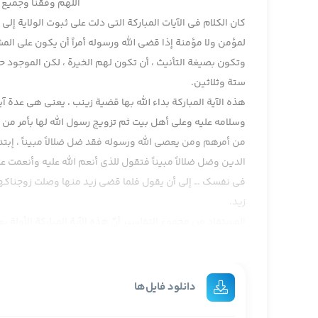
اللهم وفقنا وجمیع ا
كان الكلام في الآيات المباركة التي دلت على ثبوت الولاية إل
لمؤمن ولا مؤمنة إذا قضى الله ورسوله أمراً أن يكون على الم
وتكون بصيغة التأنيث ، أن تكون لهم الخيرة ، لكن الموجود حال
ستة وثلاثين.
هذه الآية المباركة بداء الله بها قضية زينب ، يعني هي عدة
وسلامه عليه وعلى أهل بيت ثم تزويج رسول الله لها بأمر من ال
من أمرهم ومن يعصي الله ورسوله فقد ضل ضلالاً مبيناً ، إبتدا
الدين وضل ضلالاً مبيناً فتقول للذي أنعم الله عليه وأنعمت 
في نفسك … إلى أن يقول فلما قضى زيد منها وصلت زوجناكها ، إلى
زيد.
المستفاد من مجموع التفاسير أنّ هذه الآية المباركة الأولة ي
تفريقه يعني فلما قضى زيد منها وطراً زوجناكها ، هذه الآية نا
فالآية في ما نحن فيه ناظرة إلى أصل التزويج والوجه لذلك قل
عبدالله بن جحش ، كان معها فرسول الله صلوات الله وسلامه ع
دانلود فایل‌ها
ذلك بإعتبار إنّها سبطة عبدالمطلب هي بنت بنت عبدالمطلب 