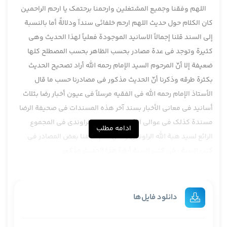
اللهم وفقنا وجمیع المشتغلین وارحمنا برحتمک یا ارحم الراحمین
كان الكلام حول حديث اللهم ارحم خلفائي سنداً ودلالةً أما بالنسبة
إلى السند قلنا إجمالاً الاسانيد الموجودة فعلياً لهذا الحديث وهي
كثيرة وتوجد في عدة مصادر بحسب الظاهر بحسب المصطلح كلها
ضعيفة إلا أنّ المرحوم السيد الإمام رحمه الله أراد تصحيح الحديث
بكثرة طرقه وذكرنا أنّ الحديث مذكور في مصادرنا حسب ما قال
الأستاذ الإمام رحمه الله في الفقيه مرسلاً في عيون أخبار رضا بثلاث
أسانيد في معاني الأخبار بسند آخر هذه المسندات في صحيفة الرضا
مسندة كذلك في عوالي اللآلي ، لب اللباب للراوندي في المجموع
ادامه مطلب
الرائع لسيد هبة الله الراوندي ونحن هم أضفنا بعض المصادر في
كتب السنة ، في كتب السنة أيضاً هذا الحديث مذكور .
بقي الكلام في أنّ هذا الكلام يعني كثرة طرقه هل تجل الحديث
صحيحاً وأصولاً ينبغي دراسة الحديث سنداً ودلالةً ، نحن في معرفة
صدور الحديث وما يرجع إلى صدور الحديث ذكرنا مراراً وتكراراً أنّه
دانلود فایل‌ها
إشتهر على ألسن علماء السنة إبتداءً ثم على ألسنة علمائنا أنّ الحديث
بلحاظ الصدور يبحث عنه في الرجال وأنّ رواة الحديث ورجاله إصطلاحاً