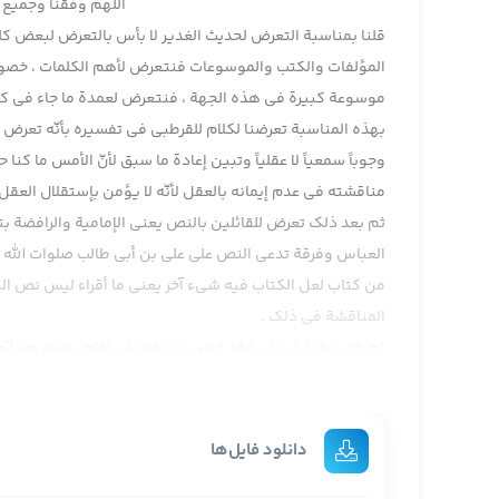
اللهم وفقنا وجمیع ا
قلنا بمناسبة التعرض لحديث الغدير لا بأس بالتعرض لبعض كلما
المؤلفات والكتب والموسوعات فنتعرض لأهم الكلمات ، خصوصيا
موسوعة كبيرة في هذه الجهة ، فنتعرض لعمدة ما جاء في كل
بهذه المناسبة تعرضنا لكلام للقرطبي في تفسيره بأنّه تعرض لم
وجوباً سمعياً لا عقلياً وتبين إعادة ما سبق لأنّ الأمس ما 
مناقشته في عدم إيمانه بالعقل لأنّه لا يؤمن بإستقلال العقل
ثم بعد ذلك تعرض للقائلين بالنص يعني الإمامية والرافضة بت
العباس وفرقة تدعي النص على علي بن أبي طالب صلوات الله و
من كتاب لعل الكتاب فيه شيء آخر يعني ما أقراء ليس نص الكتا
المناقشة في ذلك .
ثم قال والدليل على فقد النص وعدمه على إمام بعينه هو أنّه
إلى غيره لعلم بذلك ، لإستحالة تكليف الأمة بأسرها طاعة 
للآثار إن شاء الله نحن غداً نقراء رسالةً لمعاوية إلى أميرالم
إماماً للمسلمين .
دانلود فایل‌ها
على أي فحينئذ ينبغي أن يعرف أنّ هذا الكلام الذي يقوله مثل 