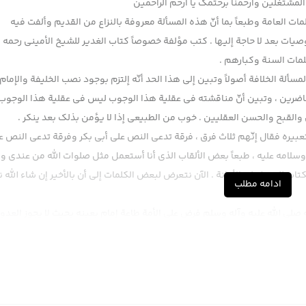
لمشتغلین وارحمنا برحتمک یا ارحم الراحمین
ت العامة وطبعاً بما أنّ هذه المسألة معروفة بالنزاع من القديم وألفت فيه
ت بعد لا حاجة إليها . كتب مؤلفة خصوصاً كتاب الغدير للشيخ الأميني رحمه ا
مات السنة وكبارهم .
سألة الخلافة أصولاً وتبين إلى هذا الحد أنّه إلتزم بوجود نصب الخليفة والإمام
كنا حاضرين ، وتبين أنّ مناقشته في عقلية هذا الوجوب ليس في عقلية هذا الوجوب
 والقبح والحسن العقليين . خوب من الطبيعي إذا لا يؤمن بذلك بعد ينكر .
عبيره فقال إنّهم ثلاث فرق ، فرقة تدعي النص على أبي بكر وفرقة تدعي النص ع
سلامه عليه ، طبعاً بعض الألقاب الذي أنا أستعمل مثل صلوات الله من عندي 
ب للحفظ على الأمانة . الآن نتعرض لبعض الكلمات إلى أن بالأخير إن شاء الله ن
ادامه مطلب
 صلى الله عليه وآله وسلم فرض على الأمة طاعة إمام بعينه بحيث لا يجوز العدو
الله في غير معين هذا المطلب هم صحيح ولكن مشكلة التي حصلت في ما بعد طم
ؤمنين سلام الله عليه هو نفس الإشكال عنده بأنّه لا دليل لك على أنّ رسول الله ن
القرطبي ويقوله في ما بعد كبارهم في الواقع تكرار لكلام معاوية وطبعاً تعلمون