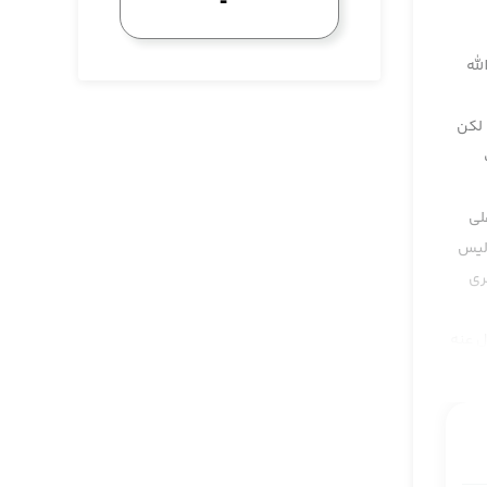
لله
 لكن
لى
وليس
رى
ل عنه
سهم
صبك
 أنّ