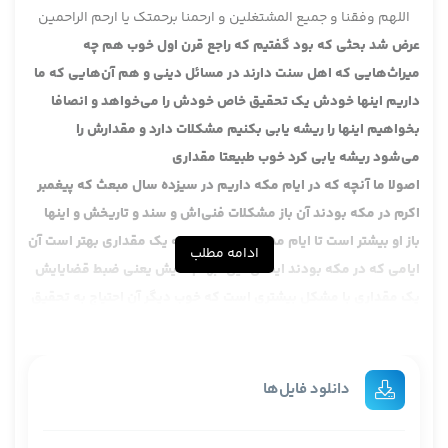
اللهم وفقنا و جمیع المشتغلین و ارحمنا برحمتک یا ارحم الراحمین
عرض شد بحثی که بود گفتیم که راجع قرن اول خوب هم چه
میراث‌هایی که اهل سنت دارند در مسائل دینی و هم آن‌هایی که ما
داریم اینها خودش یک تحقیق خاص خودش را می‌خواهد و انصافا
بخواهیم اینها را ریشه یابی بکنیم مشکلات دارد و مقدارش را
می‌شود ریشه یابی کرد خوب طبیعتا مقداری
اصولا ما آنچه که در ایام مکه داریم در سیزده سال مبعث که پیغمبر
اکرم در مکه بودند آن باز مشکلات فنی‌اش و سند و تاریخش و اینها
باز او بیشتر است تا ایام مدینه باز ایام مدینه یک مقداری بهتر است آن
ادامه مطلب
ایامی که در مکه بودند ایشان این ابهام‌هایش یعنی ضبط قضایایش
یک مقداری با مشکل بیشتری است که خوب دیگر آن احتیاج به تحقیق
خاص خودش دارد .
یکی کتابی دارد مایکل کوک نوشته یعنی با یک نفر دیگر زیر نظر او
اسمش یادم رفته دارم من ترجمه‌ی عربی را
دانلود فایل‌ها
یکی از حضار : هاجریسم .
آیت الله مددی : ها الهاجریون به عنوان هاجریون که اینهایی که به