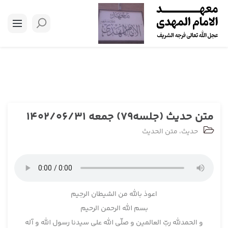
متن حدیث (جلسه79) جمعه 1402/06/31
حدیث
،
متن الحدیث
اعوذ بالله من الشيطان الرجيم
بسم ­الله الرحمن الرحيم
و الحمدلله ربّ العالمين و صلّی الله علی سيدنا رسول الله و آله