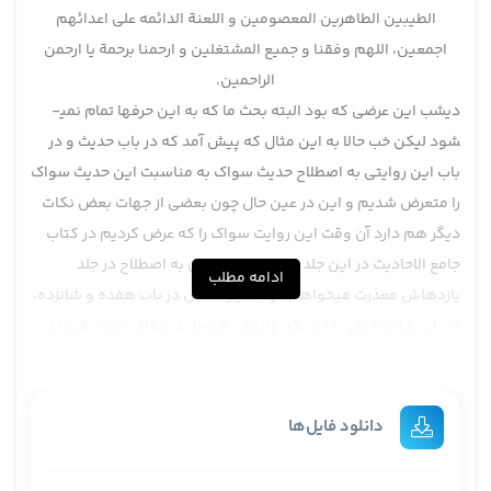
الطيبين الطاهرين المعصومين و اللعنة الدائمه علی اعدائهم
اجمعين، اللهم وفقنا و جميع المشتغلين و ارحمنا برحمة يا ارحمن
الراحمين.
ديشب اين عرضی که بود البته بحث ما که به اين حرف­ها تمام نمی­
شود ليکن خب حالا به اين مثال که پيش آمد که در باب حديث و در
باب اين روايتی به اصطلاح حديث سواک به مناسبت اين حديث سواک
را متعرض شديم و اين در عين حال چون بعضی از جهات بعض نکات
ديگر هم دارد آن وقت اين روايت سواک را که عرض کرديم در کتاب
جامع الاحاديث در اين جلد هفده­اش، ايشان به اصطلاح در جلد
ادامه مطلب
يازده­اش معذرت می­خواهم در جلد يازده­اش در باب هفده و شانزده،
در باب شانزده يکی دارد يک روايتش مربوط به سواک است بقيه­اش
مربوط به مزمزه است ليکن خب بدون شک اگر مزمزه جايز بود سواک
به طريق اولی جايز است ادخال آب در دهان برای چرخاندنش اين
خودش يکی از شواهدی،
دانلود فایل‌ها
س: نمی­شود اين را گفت
ج: بله،