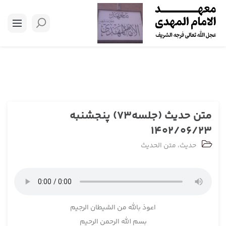
متن حدیث (جلسه73) پنجشنبه
1402/06/23
حدیث
،
متن الحدیث
اعوذ بالله من الشيطان الرجيم
بسم ­الله الرحمن الرحيم