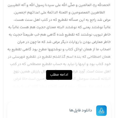
الحمدلله ربّ العالمين و صلّی الله علی سيدنا رسول الله و آله الطيبين
الطاهرين المعصومين و اللعنة الدائمة علی اعدائهم اجمعين.
عرض شد راجع به اين مسأله تقطيع که در کتب اهل سنت هست،
غالباً نوشتند يعنی که نوشتند البته معنای حجيت هم هست غالباً به
خاطر تبويب نوشتند که تقطيع شده گاهی هم خب طبيعتاً حجيت به
خاطر معارض بودن با روايات ديگر عرض شد که ما چون در ميان
اصحاب ما از همان اوائل کتاب و نوشته­ها مطرح بود گاهی تقطيع به
همان اصطلاحی که بنده اسم گذاشتم تقطيع در، تقطيع فهرستی در
خود کتاب بود و اينها را نبايد به حساب تقطيع مصطلحی که در کتب
اهل سنت است، آورد فرض کنيد مثلاً حالا مثال بارزش همين نهج
ادامه مطلب
البلاغه قسمت سومش کلمات قصار اميرالمؤمنين است حالا فرض
کنيد کتاب مثل وسائل بيايد از اين کلمات پنج­تا کلام امير را پشت
سرهم نقل کند، فرض کنيد وافی بيايد دوتايش را نقل کند نمی­
گويند اين تقطيع کرده مثلاً بگوييم وافی دو قسمت نقل کرده،
وسائل پنج­تاست پس اين تقطيع کرده جمعش بکنيم برسانيمش به
دانلود فایل‌ها
آن، نه اين پنج­تا کلمه مستقل است ايشان پنج­تايش را آورد آن آقا