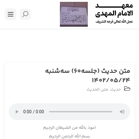
متن حدیث (جلسه60) سه‌شنبه
1402/05/24
حدیث
،
متن الحدیث
اعوذ بالله من الشيطان الرجيم
بسم ­الله الرحمن الرحيم