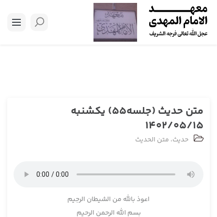
متن حدیث (جلسه55) یکشنبه
1402/05/15
حدیث
،
متن الحدیث
اعوذ بالله من الشیطان الرجیم
بسم ­الله الرحمن الرحيم