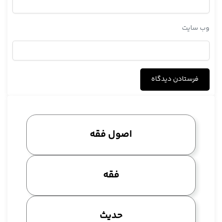
ندهند، که اين کلام تمام شد، اگر بخواهيم به اصطلاح اصولی
بگوييم دائره مثل معنای حرفی است مثل حرف علامت است، اما
وب‌ سایت
انتهی مثل معنای اسمی است يعنی بعدها آن را با معنای حرفی بيان
نکردند، با معنای اسمی بيان کردند، و نکته ديگرش اين است که،
س: غير لفظی بگوييم بهتر است تا
ج: حالا حرفی اصطلاحاً چون به اصطلاح ربطی بين و نکته لطيف­ترش
اين است که انسان نمی­داند چرا دائره قرار دادند؟ مثلاً مربع قرار
ندادند، مثلث قرار ندادند، اين را هم بايد آدم رويش يک فکری بکند،
امروزه
اصول فقه
س: دائره قلب است قلب مانند است
ج: قلب نيست بعضی­هايش
س:
فقه
39: 4
ج: تعبير دار دار دار،
س: نداری آری،
حدیث
ج: بله ثم قال هکذا کل الکتاب