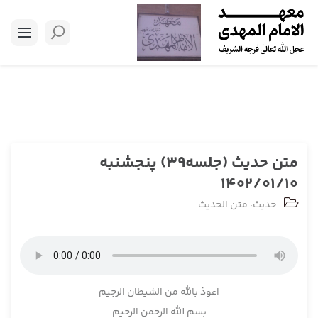
متن حدیث (جلسه39) پنجشنبه
1402/01/10
حدیث
،
متن الحدیث
اعوذ بالله من الشیطان الرجیم
بسم­ الله الرحمن الرحيم