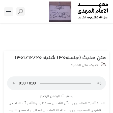
متن حدیث (جلسه30) شنبه 1401/12/20
حدیث
،
متن الحدیث
بسم ­الله الرحمن الرحيم
الحمدلله ربّ العالمين و صلّی الله علی سيدنا رسول­الله و آله الطيبين
الطاهرين المعصومين و اللعنة الدائمة علی اعدائهم اجمعين اللهم