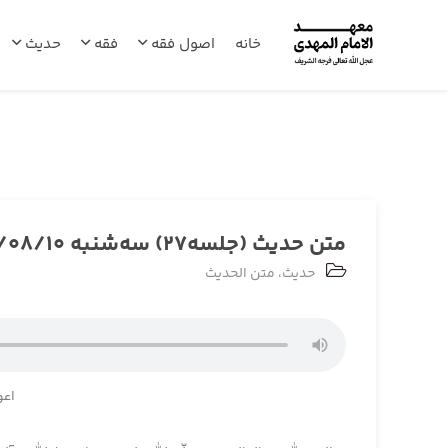
خانه
اصول فقه
فقه
حدیث
متن حدیث (جلسه27) سه‌شنبه 1401/08/10
حدیث
،
متن الحدیث
اعو