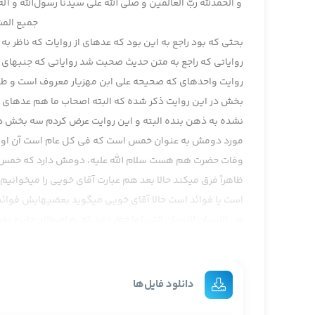
و الحمدلله ربّ العالمين و صلّی الله علی سيدنا رسول‌‌الله و
جميع المش
بحثی که بود راجع به اين بود که عده­ای از روايات که ناظر به 
رواياتی که راجع به متن حديث صحبت شد رواياتی که جنبه­ای اح
روايت واحده­ای که صحيحه علی ابن مهزيار معروف است و 
بخش در اين روايت ذکر شده که البته اصحاب ما هم عده­ای نو
نشده به ذهن بنده البته و اين روايت عرض کردم سه بخش د
مورد دومش به عنوان خمس است که فی کل عام است آن اول
وفات حضرت هم هست سلام الله عليه، دومش دارد که خمس در 
ظاهراً فرق می­کند حالا بعد هم عبارت آقای خويي را می­خوانيم و
است يا فوائد است حالا آقای خويي می­گويد بعضي­هايش فوائ
من الانسان للانسان التی لها خطر دارد که به اصطلاح جايزه ن
خطيره و غير خطيره ندارد، و عرض کرديم جايزه هديه نيست پو
يک شخص بدهند، يک جايزه­ای که به اصطلاح از طرف حکومت
همديگر هديه می­دهند اصولاً جايزه عنوان جايزه آن است به 
دانلود فایل‌ها
ندارد بلی يک روايت ديگری است که الهدايا در باب هدايا 