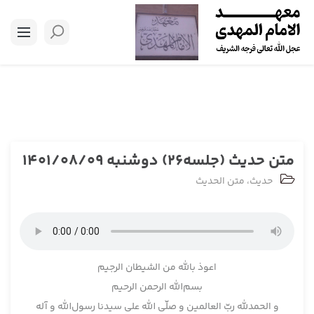
متن حدیث (جلسه26) دوشنبه 1401/08/09
حدیث
،
متن الحدیث
اعوذ بالله من الشيطان الرجيم
بسم‌‌الله الرحمن الرحيم
و الحمدلله ربّ العالمين و صلّی الله علی سيدنا رسول‌‌الله و آله