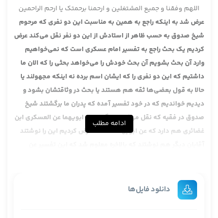
اللهم وفقنا و جمیع المشتغلین و ارحمنا برحمتک یا ارحم الراحمین
عرض شد به اینکه راجع به همین به مناسبت این دو نفری که مرحوم
شیخ صدوق به حسب ظاهر از استادش از این دو نفر نقل می‌کند عرض
کردیم یک بحث راجع به تفسیر امام عسکری است که نمی‌خواهیم
وارد آن بحث بشویم آن بحث خودش را می‌خواهد بحثی را که الان ما
داشتیم که این دو نفری را که ایشان اسم برده نه اینکه مجهولند یا
حالا به قول بعضی‌ها ثقه هم هستند یا بحث در وثاقتشان بشود و
دیدیم خواندیم که در خود تفسیر آمده که پدران ما برگشتند شیخ
صدوق در فقیه که نقل می‌کند می‌گوید عن ابویهما عن العسکری ابن
ادامه مطلب
غضائری هم دارد که عن ابویهما که اصلا عرض کردیم این را نوشتند
آقایان دیگر هم نوشتند که بالاخره معلوم شد که این تفسیر عن
ابویهماست یا هما عن ا لامام .
خوب ببینید اصولا دروغ چون واقعیت ندارد وقتی کسی دروغ می‌گوید
یک قسمتی را می‌خواهد نشان بدهد واقع خودش جهات مختلف دارد
دانلود فایل‌ها
واقع یک قسمت که نیست که لوازم دارد اطراف دارد فلان ، مثلا ایشان
گفت سبع سنین آن وقت دروغ گفت سبع سنین خوب نمی‌دانسته که