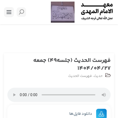
فهرست الحدیث (جلسه49) جمعه
1404/04/27
حدیث
،
فهرست الحدیث
دانلود فایل‌ها