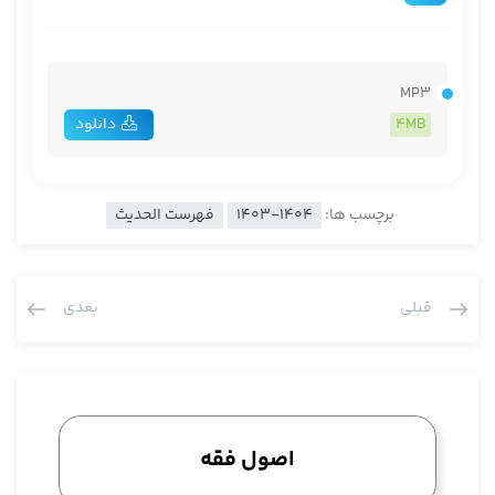
MP3
4MB
دانلود
برچسب ها:
1403-1404
فهرست الحدیث
قبلی
بعدی
اصول فقه