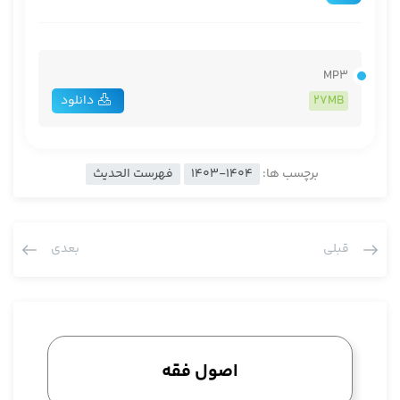
MP3
27MB
دانلود
برچسب ها:
1403-1404
فهرست الحدیث
قبلی
بعدی
اصول فقه