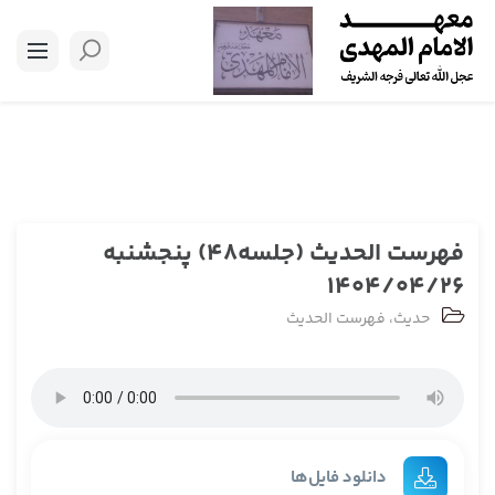
فهرست الحدیث (جلسه48) پنجشنبه
1404/04/26
حدیث
،
فهرست الحدیث
دانلود فایل‌ها