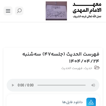
فهرست الحدیث (جلسه47) سه‌شنبه
1404/04/24
حدیث
،
فهرست الحدیث
دانلود فایل‌ها