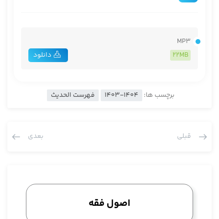
MP3
22MB
دانلود
برچسب ها:
1403-1404
فهرست الحدیث
قبلی
بعدی
اصول فقه