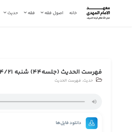
خانه
اصول فقه
فقه
حدیث
فهرست الحدیث (جلسه44) شنبه 1404/04/21
حدیث
،
فهرست الحدیث
دانلود فایل‌ها