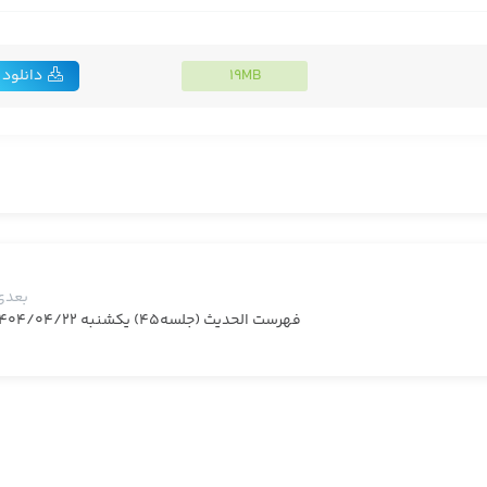
19MB
دانلود
بعدی
فهرست الحدیث (جلسه45) یکشنبه 1404/04/22