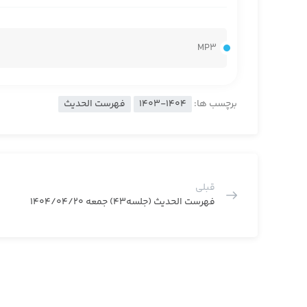
MP3
برچسب ها:
1403-1404
فهرست الحدیث
قبلی
فهرست الحدیث (جلسه43) جمعه 1404/04/20