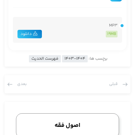
MP3
19MB
دانلود
برچسب ها:
1403-1404
فهرست الحدیث
قبلی
بعدی
اصول فقه