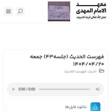
فهرست الحدیث (جلسه43) جمعه
1404/04/20
حدیث
،
فهرست الحدیث
دانلود فایل‌ها