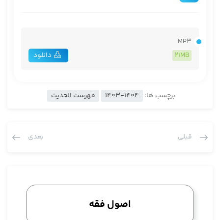
MP3
21MB
دانلود
برچسب ها:
1403-1404
فهرست الحدیث
قبلی
بعدی
اصول فقه