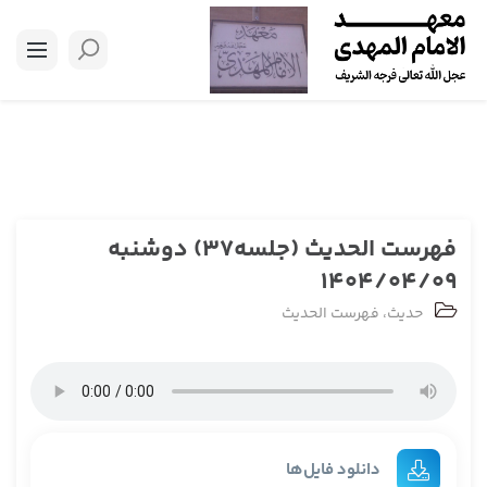
فهرست الحدیث (جلسه37) دوشنبه
1404/04/09
حدیث
،
فهرست الحدیث
دانلود فایل‌ها