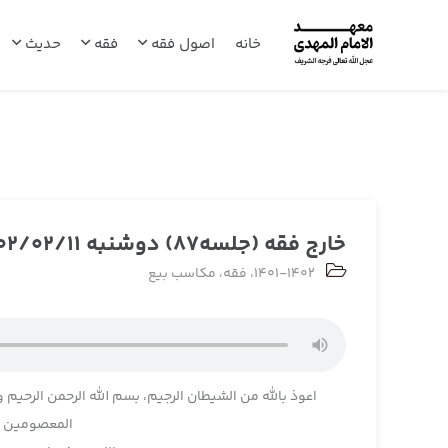
خانه
اصول فقه
فقه
حدیث
خارج فقه (جلسه87) دوشنبه 1402/02/11
1401-1402
،
فقه
،
مکاسب بیع
اعوذ بالله من الشیطان الرجیم، بسم الله الرحمن الرحیم و
المعصومین و 