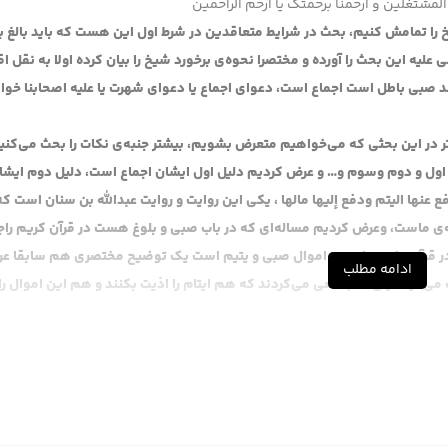
المشتغلین و ارحمنا برحمتک یا ارحم الراحمین
ا تمامش کنیم، بحث در شرایط متعاقدین در شرط اول این هست که باید بالغ ب
ه این بحث را آورده و مختصرا نحوه‌ی برخورد شیخ را بیان کرده اولا به نقل اق
قد صبی باطل است اجماع است، دعوای اجماع یا دعوای شهرت یا علیه اصحابنا خوا
تر در این بحثی که می‌خواهیم متعرض بشویم، بیشتر جنبه‌ی نکات را بحث می‌کنی
ل و دوم وسوم و… و عرض کردیم دلیل اول ایشان اجماع است، دلیل دوم ایشا
عنها اليتم ودفع إليها مالها ،
یکی این روایت و روایت عبدالله بن سنان است که
‌ی ماست، وعرض کردیم مساله‌ای که در باب صبی و بلوغ هست در قرآن کریم راج
ما در قرآن داریم راجع به اموال صبی و یتیم است یک توضیح مختصری هم سابقا ع
ادامه مطلب
ی‌کرد خیلی هم سعی می‌کردند که هم ایتام را اذیت بکنند و هم این اموال را 
د لکن به قول ما عقد سیاسی بود ، ازدواج واقعی نبود و به خاطر اموال بود و یکی ا
 ایتام و اموالی که دارند بود، عرض کردم اگر حال داشتید که تاریخ را نگاه کنی
 بن زبیر ، نسبت به مدینه که هجوم کرد و مدینه را سه روز اباحه کرد بعد لشکر 
یکی از متون تاریخی که در طبری هم هست به نظرم، سوالی که اهل مکه لشکر عبدالل