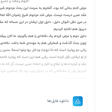
اللهم وفقنا و جمیع 
عرض کنم بحثی که بود، گفتیم به سرعت این بحث مرحوم شیخ ر
عقد صبی درست نیست، عرض شد مرحوم شیخ رضوان الله تعالی علی
در عین نقل اقوال دلیل ، دلیل اول ایشان در این مساله که ع
دیروز هم اشاره کردیم.
دلیل دوم را عرض کردم یک نکته‌ای را هم بگویم، ما الان بیش
چون بحث گذشت و شمارش هم به عهده‌ی شما باشد، نکته‌ی او
یکی دو روایت است که اذا
زوجت ودخل بها ولها تسعة سنين رفع 
از او ایشان نقل کرده است، یکی هم این است که روایت خاصه
عقد و قراردادها و ایقاع و اقرار و انشاء صبی نیست، آن که 
کردیم یکی از مشکلاتی که در دنیای عرب بود اگر شخصی فوت م
یک نحوی بخورند.
ولذا مثلا یا اموال را می‌گرفتند و یا با مادرش ازدواج می‌کردن
اموری که خیلی در آن زمان محل سوال و جواب بود همین مساله‌ی
جریان حمله‌ی جیش یزید به مدینه بعد هم به مکه زمان عبدالله
دانلود فایل‌ها
رو به مکه آوردند و در آنجا با عبدالله بن زبیر جنگیدند در 