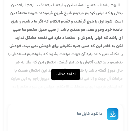
اللهم وفقنا و جمیع المشتغلین و ارحمنا برحمتک یا ارحم الراحمین
بحثی را که عرض کردیم مرحوم شیخ شروع فرمودند شروط متعاقدین
است، شرط اول را بلوغ گرفتند، و تقدم الکلام که اگر ما باشیم و طبق
قاعده خود وقوع عقد، هر عقدی باشد از صبی ممیز، مخصوصا صبی
ای باشد که خیلی باهوش و استعداد دارد فی نفسه مشکل ندارد،
لکن به خاطر این که صبی جنبه تکلیفی برای خودش نمی بیند، خودش
را مکلف نمی داند باید آن جهات مراعات بشود که بخواهیم اسنادش را
بدهیم، باید ترتب آثارش را در نظر گرفت، احتمال این که مثلا به هر
حال دروغ گفته باشد یا خلاف واقع گفته باشد این احتمال هست با
ادامه مطلب
مراعات آن جهت و إلا فی نفسه مشکل ندارد. دیروز راجع به این عبارت
که ایشان فرمود ایجاب متعلقات الاحکام، حواس من نبود حکم را به
معنای وجوب گرفتم، نه مراد از حکم، مطلق حکم است. اشتباه بود.
مثل تحریم متعلقات الاحکام است و مرادش از احکام کلی حکم است.
مرادش آن است. آن وقت جایی که ما می خواهیم متعلق یک مطلبی را
دانلود فایل‌ها
واجب بکنیم ایجابش. ایجاب متعلق. یعنی مثلا اکرام را واجب بکنیم.
دیروز ظاهرا یک اشتباه لفظی صادر شد.