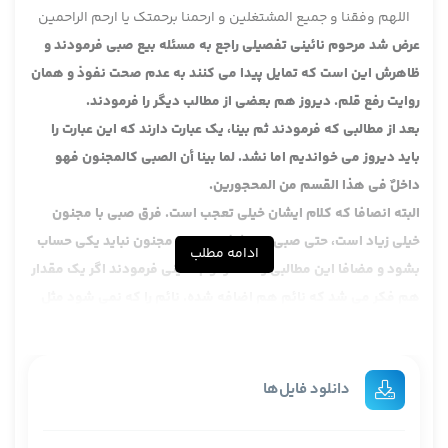
اللهم وفقنا و جمیع المشتغلین و ارحمنا برحمتک یا ارحم الراحمین
عرض شد مرحوم نائینی تفصیلی راجع به مسئله بیع صبی فرمودند و
ظاهرش این است که تمایل پیدا می کنند به عدم صحت نفوذ و همان
روایت رفع قلم. دیروز هم بعضی از مطالب دیگر را فرمودند.
بعد از مطالبی که فرمودند ثم بینا، یک عبارت دارند که این عبارت را
باید دیروز می خواندیم اما نشد. لما بینا أن الصبی کالمجنون فهو
داخلٌ فی هذا القسم من المحجورین.
البته انصافا که کلام ایشان خیلی تعجب است. فرق صبی با مجنون
خیلی زیاد است، حتی صبی پنج شش ساله با مجنون نباید یکی حساب
ادامه مطلب
بشود و مضافا این مطالبی را که مرحوم نائینی فرمودند اگر یک مقدار
هم فکر می شد که نائم هم اضافه شده. نائم را که نمی شود مثل
مجنون یا صبی حساب کرد.
فلا یترتب علی انشائه اثر و لا یواخذ علی فعل من افعاله، این مواخذه
نشدن بحثی است اما این که کالمجنون بشود بحث دیگری است.
دانلود فایل‌ها
و إذا ثبت صحّة فعل منه بدليل خاصّ يكون مخصّصا لحديث رفع القلم
این حدیث رفع قلم را تخصیص می دهد. روشن شد مباحث یکی یکی