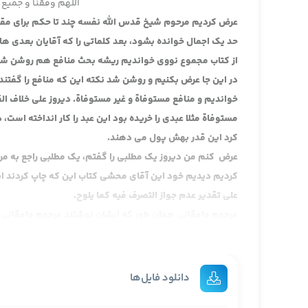
اللهم وفقنا و جمیع 
عرض کردیم مرحوم شیخ قدس الله نفسه چند تا حکم برای مقبوض 
حد یک اجمال خوانده بشود، بعد کلماتی را که آقایان بعدی ها
از کتاب مجموع نووی خواندیم ریشه بحث منافع هم روشن شد
در این جا عرض بکنیم و روشن شد نکته این که منافع را گفتن
خواندیم و منافع مستوفاة و غیر مستوفاة. دیروز علی خلاف الق
مستوفاة مثلا عبدی را خریده بود این عبد را کار انداخته است، ده
کرد این قدر بهش پول می دهند.
عرض کنم من دیروز یک مطلبی را گفتم، یک مطلبی راجع به مر
کردیم دیدیم خود این آقای محشی کتاب این که چاپ کردند این م
علی تقدیر عدم جواز التصرف فیه کما یلوح.
مرحوم مامقانی همان طور که ایشان نوشتند مرحوم مامقانی د
مرد بزرگوار و جلیل القدر و عظیم الشانی است رضوان الله تعا
من وقت مطالعه کتاب نخوانده بودم، و حرف بدی نیست، عبارت م
می آید. حالا دیگه راجع به آن به کتاب مجع الفائده برگردیم، گ
دانلود فایل‌ها
چون نوشته دیگه حالا خیلی نمی خواهم. نوشته عائدٌ إلی عدم ج