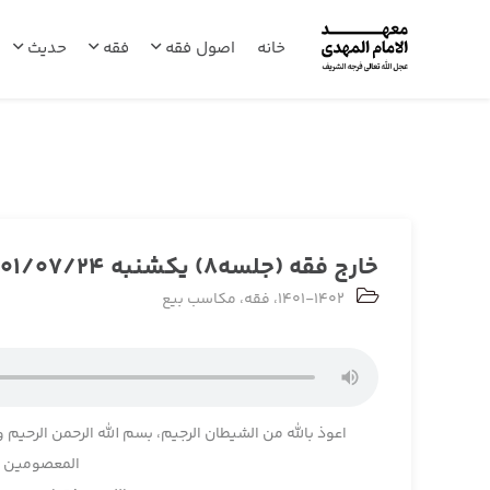
خانه
اصول فقه
فقه
حدیث
خارج فقه (جلسه8) یکشنبه 1401/07/24
1401-1402
،
فقه
،
مکاسب بیع
اعوذ بالله من الشیطان الرجیم، بسم الله الرحمن الرحیم و
المعصومین و 