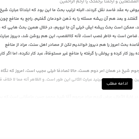
المشتغلین و ارحمنا برحمتک یا ارحم الراحمین
به عقد فاسد نقل کردند، البته ترتیب بحث ما این بود که ابتدائا عبارت شیخ ر
 گفتند و بعد هم آن ریشه مسئله را به ذهن خودمان گفتیم. راجع به منافع چون 
، ممکن است بحث ریشه ایش خیلی آن جا نرویم، در خلال همین بحث هایی که
د ضامن است به خاطر غصب است، لأنه کاالغصب، این هم روشن شد، دیروز عبارت ر
اعده بحث امروز را هم دیروز خواندیم لکن از مصادر اهل سنت، مراد از منافع
 روز کار کرده و پولش را گرفته یا منافع غیر مستوفاة، عبد کار نکرده، اما اگر کار
حوم شیخ در همان امر دوم هست، حالا تصادفا خیلی عجیب است، امروز که نگاه
طلب را نوشتند. ببینید عبارت الثانی این طور است. و الظاهر أنه مما لا خلاف ف
ادامه مطلب
ر غایة الآمال، عرض کردم مراد مرحوم آقا شیخ محمد حسن مامقانی است که بس
لی علیه. ایشان نوشته این یلوح یعنی عدم جواز تصرف، بعد دیدم این آقا حاشیه 
رحوم اردبیلی در مجمع الفائده را آورده لکن من فکر می کنم لا خلاف هم از تو
فتم یک نکته ای را راجع به عبارت بگویم ضمیر یلوح را، بعد دیدم خود این آقا نوش
واز التصرف لا إلی نفی الخلاف، بله این مطلب را مرحوم مامقانی نوشته لکن عبار