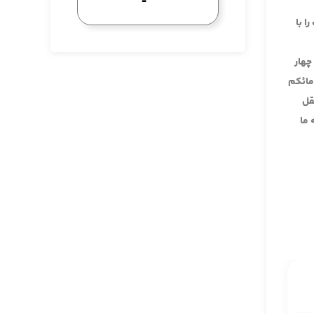
ا با
چهار
دمائکم
قل
 ما
 قدیم جلد 17 صفحه 309 در این چاپ قدیم
ماره