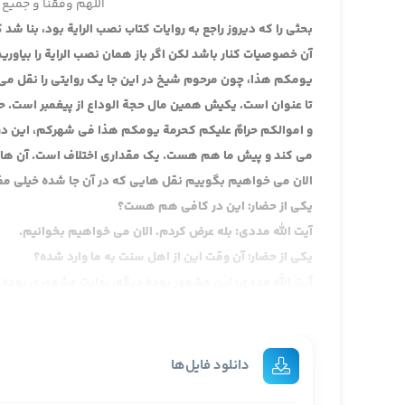
اللهم وفقنا و جمیع 
بحثی را که دیروز راجع به روایات کتاب نصب الرایة بود، بنا ش
آن خصوصیات کنار باشد لکن اگر باز همان نصب الرایة را بیاوری
یومکم هذا، چون مرحوم شیخ در این جا یک روایتی را نقل می ک
تا عنوان است. یکیش همین مال حجة الوداع از پیغمبر است. حالا
و اموالکم حرامٌ علیکم کحرمة یومکم هذا فی شهرکم، این در ا
می کند و پیش ما هم هست. یک مقداری اختلاف است. آن ها یک 
الان می خواهیم بگوییم نقل هایی که در آن جا شده خیلی مف
یکی از حضار: این در کافی هم هست؟
آیت الله مددی: بله عرض کردم. الان می خواهیم بخوانیم.
یکی از حضار: آن وقت این از اهل سنت به ما وارد شده؟
آیت الله مددی: این مشهور بوده دیگه، روایت مشهوری بوده.
ببینید اولش عبارت مکاسب را می خوانیم:
یعنی چاپ 20 جلدی. حدیث شماره 4،
دانلود فایل‌ها
این عبارتی را که ایشان دارد اولا کتاب الغصب را بیاورید، با