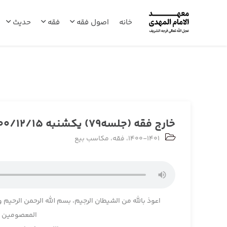
خانه
اصول فقه
فقه
حدیث
خارج فقه (جلسه79) یکشنبه 1400/12/15
1400-1401
،
فقه
،
مکاسب بیع
اعوذ بالله من الشیطان الرجیم، بسم الله الرحمن الرحیم و
المعصومین و 