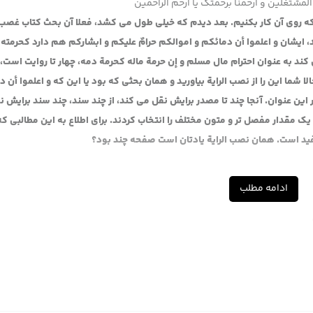
المشتغلین و ارحمنا برحمتک یا ارحم الراحمین
د که روی آن کار بکنیم. بعد دیدم که خیلی طول می کشد، فعلا آن بحث کتاب غصب ر
د، ایشان و اعلموا أن دمائکم و اموالکم حرامٌ علیکم و ابشارکم هم دارد کحرمته
ند به عنوان احترام مال مسلم و إن حرمة ماله کحرمة دمه، چهار تا روایت است، 
 شما این را از نصب الرایة بیاورید و همان بحثی که بود یا این که و اعلموا أن 
ین عنوان. آنجا چند تا مصدر برایش نقل می کند، از چند سند، چند سند برایش ن
مقدار مفصل تر و متون مختلف را انتخاب کردند. برای اطلاع به این مطالبی که
ید است. همان نصب الرایة یادتان است صفحه چند بود؟
ادامه مطلب
بما دل علی احترام مال المسلم، ایشان نوشته که وسائل این را آورده. کتاب الغصب را بیاورید، از این چاپ
ب اولش، هر جلدی که هست، فرق نمی کند، کتاب الغصب را بیاورید. باب اول حدیث ش