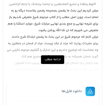
اللهم وفقنا و جمیع المشتغلین و ارحمنا برحمتک یا ارحم الراحمین
عرض کردیم این بحث ما یضمن بصحیحه یضمن بفاسده دیگه رو به
تمام است، چون اصل مطلب را از کتاب مرحوم شیخ متعرض شدیم باز
برای نتیجه نهایی و جمع بندی نهایی عبارات شیخ، موارد استثنا را هم
متعرض می شویم که ان شا الله روشن بشود.
عرض کنم که مرحوم شیخ در این بحث ما یضمن ابتدائا شرح دادند
برای مفردات روایت که مراد از عقد چیست، مراد از ضمان در جملتین به
چه معناست که توضیح دادیم و این تدارک را گفتیم مرحوم نائینی می
گوید ضمان همیشه به یک معناست، آن در صحیح هم کذا.
ادامه مطلب
بعد ایشان یک اشکال کرد که یضمن بفاسده وجوب اداء العوض
المسمی که احتمالا مال شیخ جعفر کاشف الغطاء باشد که ایشان
جواب دادند.
بعد مرحوم شیخ، این مرحوم شیخ سعی کردند این مطالب را توضیح
بدهند و ما عرض کردیم این اشکال را خب ندارد، مفردات این عبارت را
دانلود فایل‌ها
توضیح دادند خیلی هم خوب است و نکته خاصی ندارد اما حالا این به
این مقداری که ایشان فرمودند این را نمی شود قبولش کرد. بعد هم