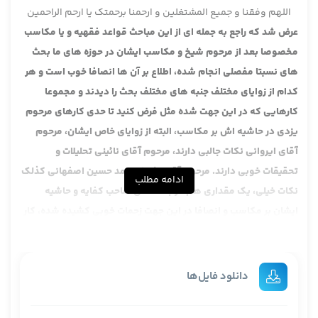
اللهم وفقنا و جمیع المشتغلین و ارحمنا برحمتک یا ارحم الراحمین
عرض شد که راجع به جمله ای از این مباحث قواعد فقهیه و یا مکاسب
مخصوصا بعد از مرحوم شیخ و مکاسب ایشان در حوزه های ما بحث
های نسبتا مفصلی انجام شده، اطلاع بر آن ها انصافا خوب است و هر
کدام از زوایای مختلف جنبه های مختلف بحث را دیدند و مجموعا
کارهایی که در این جهت شده مثل فرض کنید تا حدی کارهای مرحوم
یزدی در حاشیه اش بر مکاسب، البته از زوایای خاص ایشان، مرحوم
آقای ایروانی نکات جالبی دارند، مرحوم آقای نائینی تحلیلات و
تحقیقات خوبی دارند. مرحوم آقای شیخ محمد حسین اصفهانی کذلک
ادامه مطلب
نکات خیلی، یک مقداری هم در بحث های صاحب کفایه و حاشیه
ایشان بر مکاسب و انصافا در این جهت زحمات خوبی کشیده شده، کار
شده و ما اگر بخواهیم تمام اینها را بگوییم انصافا طول می کشد.
سعی ما این است که بیشتر یکی یا دو تا از این حواشی را که به نظر ما
ارزش بیشتری دارد و نکات بیشتری دارد بگوییم و در ضمن آن نکات
دانلود فایل‌ها
دیگر هم گفته بشود، اشارات بشود و دیگه انصافا اگر بخواهیم همه
را بررسی بکنیم خیلی طول می کشد و لکن اجمالا نکات خوبی دارد و