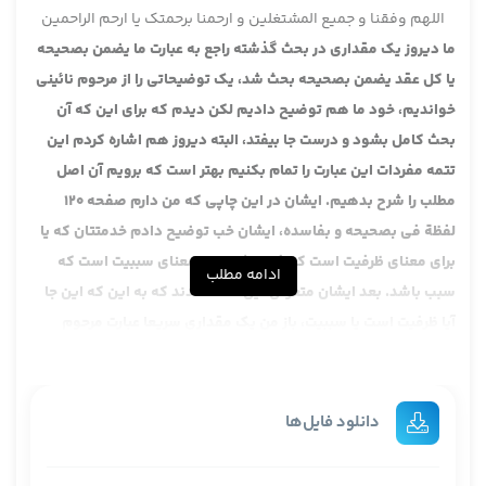
اللهم وفقنا و جمیع المشتغلین و ارحمنا برحمتک یا ارحم الراحمین
ما دیروز یک مقداری در بحث گذشته راجع به عبارت ما یضمن بصحیحه
یا کل عقد یضمن بصحیحه بحث شد، یک توضیحاتی را از مرحوم نائینی
خواندیم، خود ما هم توضیح دادیم لکن دیدم که برای این که آن
بحث کامل بشود و درست جا بیفتد، البته دیروز هم اشاره کردم این
تتمه مفردات این عبارت را تمام بکنیم بهتر است که برویم آن اصل
مطلب را شرح بدهیم. ایشان در این چاپی که من دارم صفحه 120
لفظة فی بصحیحه و بفاسده، ایشان خب توضیح دادم خدمتتان که یا
برای معنای ظرفیت است که فی باشد یا به معنای سببیت است که
ادامه مطلب
سبب باشد. بعد ایشان متعرض این نکته شدند که به این که این جا
آیا ظرفیت است یا سببیت، باز من یک مقداری سریعا عبارت مرحوم
نائینی را می خوانم. ایشان می فرماید و لیست السببیة اظهر من
الظرفیة، اظهر نیست و لکن علی الظرفیة، لا اشکال که سببیت اظهر
است. خب نمی شود انکار کرد یعنی آنی که برای باء در لغت عربی
دانلود فایل‌ها
هست.
یکی از حضار: در سببیت دارد، چطوری است؟