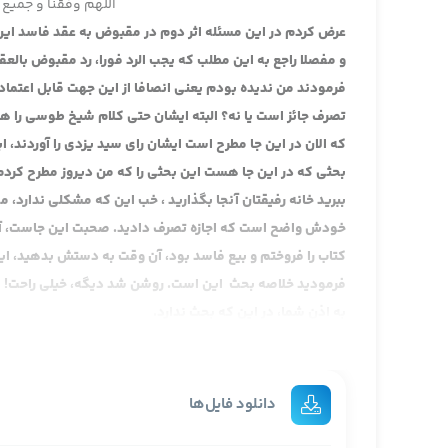
اللهم وفقنا و جمیع 
عرض کردم در این مسئله اثر دوم در مقبوض به عقد فاسد این
و مفصلا راجع به این مطلب که یجب الرد فورا، رد مقبوض بالعق
فرمودند من ندیده بودم یعنی انصافا از این جهت قابل اعتماد 
تصرف جائز است یا نه؟ البته ایشان حتی کلام شیخ طوسی را ه
که الان در این جا مطرح است ایشان رای سید یزدی را آوردند
بحثی که در این جا هست این بحثی را که من دیروز مطرح کردم
ببرید خانه رفیقتان آنجا بگذارید ، خب این که مشکلی ندارد، 
خودش واضح است که اجازه تصرف دادید. صحبت این جاست، آن نک
کتاب را فروختم و بیع فاسد بود، آن وقت به دستش بدهید، ا
فرمودید خلاصه بحث این است. روشن شد دیگه، خیلی راحت! ش
به اذن شما، در این که بحث ندارد.
بحث سر این است که اگر گفتید بعتُک الفاسد و این بیع فاسد 
است. اجازه تصرف است که شیخ گفت قبضه باذنه یا سید فرمو
بود که اگر آمد و با بیع به اصطلاح انجام داد و داد چون این 
دانلود فایل‌ها
حساب نمی شود، تمام بحث سر همین است. بله ممکن است حساب 