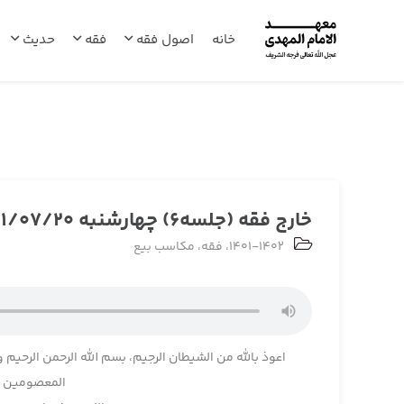
خانه
اصول فقه
فقه
حدیث
خارج فقه (جلسه6) چهارشنبه 1401/07/20
1401-1402
،
فقه
،
مکاسب بیع
اعوذ بالله من الشیطان الرجیم، بسم الله الرحمن الرحیم و
المعصومین و 