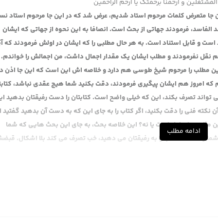
المشتغلین و ارحمنا برحمتک یا ارحم الراحمین
 جا متعرض کلمات مرحوم استاد شدیم، عرض شد که در این جا مرحوم استاد نسبت
د الفاسد، فرمودند جهاتی از بحث است. انصافا به این نحوه از جهاتی که ایشان
است و قابل استناد است. به هر حال مطلبی را که ایشان در اولش فرمودند که آی
م نقل نفرمودند و مطلب ایشان یک مقدار اجمال داشت، من اجمالش را خواندم. 
، این مطلب را مرحوم شیخ طوسی هم دارد و خلاصه اش این است که این جا اذن دا
 که امروز هم ایشان پیگیری فرمودند، دقت بکنید شما هیچ عقدی نباشد، کتابتا
می تواند تصرف بکند، این که خیلی واضح است. کتابتان را دست رفیقتان بدهید ای
ته فنی را دقت بکنید، اگر کتاب را به جای این که به دست آن بدهید گفتید ا
ین مثل همان اول است یا نه؟ این خلاصه بحث، به جای این بحث هایی که شما
ادامه مطلب
ما یک دفعه کتاب را به رفیقتان می دهید، خب تصرف می کند بلا اشکال. قبض
بود و کتاب را بهش دادید. چون بیع فاسد بی اثر است این دادن مثل همان دادن
د که اذن هست ولو تملیک نیست، آن مقدمه ای را که من دیروز عرض کردم نظرم
بیع را یک چیز معینی است که شارع قرار داده دیگه این اباحه دومی و این اذن دو
بشود اما احتیاج به عقد جدید دارد. این که بگوییم، حالا آقای خوئی هم دار