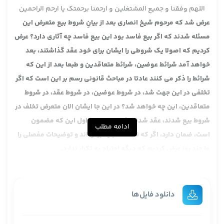
اللهم وفقنا و جمیع المشتغلین و ارحمنا برحمتک یا ارحم الراحمین
عرض شد که مرحوم شیخ انصاری بعد از بیانِ شروط بیع متعرض این
مسئله شدند که اگر بیع فاسد بود این بیع فاسد چه آثاری دارد؟ عرض
کردیم که اصولا یک شروطی را ایشان برای خود عقد گذاشتند، بعد
خواهد آمد شرائط عوضین، شرائط متعاقدین و طبعا بعد از این که
شرائط را ذکر می کنند عادتا در مباحث قانونی رسم بر این است که اگر
تخلفی در این جهت شد، در شروط عوضین، در شروط عقد، در شروط
متعاقدین، این چه خواهد شد؟ در این جا ایشان الان متعرض تخلف در
شروط بیع شدند، عقد شدند. فرمودند اصل اول این که مضمون
ادامه مطلب
است، ضمان دارد، اگر که تلف شد باید برگرداند و توضیحات مفصلی را
ما چند روز عرض کردیم که دیگه احتیاج به تکرار ندارد.
بعد شیخ متعرض این شدند که اصل این مطلب از همان عبارت
معروفی است که کل عقد یضمن بصحیحه یضمن بفاسده، یا حالا
تصریح به عقد یا ما یضمن بصحیحه، مای موصوله به اصطلاح.
دانلود فایل‌ها
عرض کردیم طبق قاعده ای که ما داریم یک مرور اجمالی به این
مطلبی را که مرحوم شیخ فرمودند، به قول ایشان اصلا و عکسا. آن