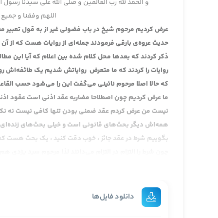
و الحمد لله رب العالمین و صلی الله علی سیدنا رسول ا
اللهم وفقنا و جمیع 
عرض کردیم مرحوم شیخ در باب فضولی غیر از به قول تعبیر معروف 
حدیث عروه‌ی بارقی فرمودند جمله‌ای از روایات هست که از آن د
ذکر کردند که بعدها محل کلام شده بین اعلام که آیا این مطالب
روایات را کردند که ما متعرض روایاتش شدیم یک طائفه‌اش رو
که حالا اصلا مرحوم نائینی می‌گفت این را می‌شود حسب القاعده
ما عرض کردیم چون اصطلاحا مضاربه عقد اذنی است عقود اذنیه
نیست من عرض کردم عقد ضمنی بودن تنها کافی نیست نه نکته‌ای
همه‌اش دیگر بحث‌های قانونی است و خیلی بحث‌های زنده‌ای
بگوییم شرط در عقد جائز ، خوب دقت کنید ، یک بحث هست 
چون شرط را التزام در التزام می‌دانند لذا مرحوم سید یزدی هم
عقد لازم معنایش التزام فی التزام است نتیجه‌اش این است که 
می‌تواند التزام خودش را به هم بزند پس خیار دارد .
اما در عقد جائز ، چون می‌تواند به هم بزند عقد را به هم بزن
دانلود فایل‌ها
فقط به وجوب وفاء است دیگر نکته‌ی وضعی ندارد سقوط خیار ، 