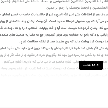
لله و آله الطیبین الطاهرین المعصومین و اللعنة الدائمة علی اعدائهم اجمعین
المشتغلین و ارحمنا برحمتک یا ارحم الراحمین
غیر از اطلاقات مثل احل الله البیع و غیر از حالا روایات خاصه به تعبیر ایشان 
ر می‌آید که بیع فضولی اجمالا صحیح است . آن وقت ایشان چند طائفه‌ای از روایا
ی که ایشان فرمودند درست است آیا واقعا روایات اشعالی دارد یا نه ، چند طائفه 
ایاتی بود که راجع به مضاربه بود عرض کردیم راجع به مضاربه صحبت‌های متعد
 درست کرد روایت دارد که ربح بینهما بعد از اینکه مخالفت شرع .
 حتی اگر باطل شد شرط کرد اثر خودش را می‌کند چون اذن دارد مثل عقود تملی
 که به ذهن ما رسید این بود که بگوییم شرط در عقود جائز عقد اگر جائز بود 
 هم هست من فقط خیلی اشاره مخصوصا با بی حالی که داریم اشاره می‌کنم .
ادامه مطلب
که درست نیست یک بحث هست که درست است نه اما نتیجه‌اش فقط وجوب وفاء
 این مطلب را آورد بناءا برای اینکه شرط معنایش این است . لکن بگوییم در شرط ل
چون عقد لازم التزام دارد ایشان هم باید واجب است انجام بدهد و اگر انجام ند
د مشکل ندارد احتیاج به شرط ندارد که به شرط تمسک بکند ، بلکه در عقد جائز مرج
خیار تخلف شرط ندارد ، چون بدون خیار می‌تواند عقد را فسخ بکند عقد جائز اس