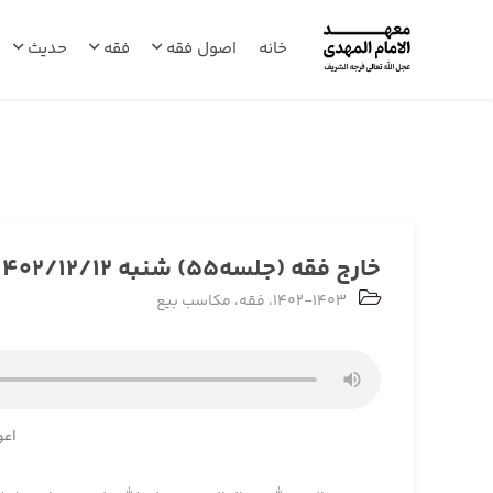
خانه
اصول فقه
فقه
حدیث
خارج فقه (جلسه55) شنبه 1402/12/12
1402-1403
،
فقه
،
مکاسب بیع
اعو