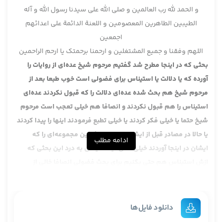
و الحمد لله رب العالمین و صلی الله علی سیدنا رسول الله و آله
الطیبین الطاهرین المعصومین و اللعنة الدائمة علی اعدائهم
اجمعین
اللهم وفقنا و جمیع المشتغلین و ارحمنا برحمتک یا ارحم الراحمین
بحثی که در اینجا مطرح شد گفتیم مرحوم شیخ عده‌ای از روایات را
آورده که یا دلالت یا استیناس برای فضولی است خوب طبعا بعد از
مرحوم شیخ هم بحث شده عده‌ای دلالت را که قبول نکردند عده‌ای
استیناس را هم قبول نکردند و انصافا هم خیلی تعجب است مرحوم
شیخ حتما یا خیلی فکر کردند یا خیلی تطبع فرمودند اینها را پیدا کردند
یا حالا در مصادر قبل از ایشان بوده انصافا این مجموعه‌ای را که
ادامه مطلب
ایشان در اینجا آوردند خیلی مالی نیست یعنی به درد این بحثی که
ازش استیناس هم حتی بکنیم برای بحث فضولی انصافا خالی از
اشکال نیست ، من جمله‌ی از این روایات روایات اتجار به مال یتیم بود
که می‌شود به مال یتیم اتجار کرد و اگر به اصطلاح غیر ولی انجام داد
این می‌شود فضولی و با اجازه درست می‌شود بعضی از روایاتش این
دانلود فایل‌ها
است .