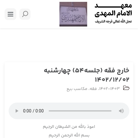
خارج فقه (جلسه54) چهارشنبه
1402/12/02
1402-1403
،
فقه
،
مکاسب بیع
اعوذ بالله من الشیطان الرجیم
بسم الله الرحمن الرحیم