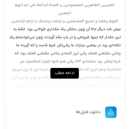
الطیبین الطاهرین المعصومین و اللعنة الدائمة علی اعدائهم
اجمعین
اللهم وفقنا و جمیع المشتغلین و ارحمنا برحمتک یا ارحم الراحمین
عرض شد دیگر حالا آن چون بحثش یک مقداری طولانی بود فقط به
این مقدار که اینها شروطی را در باب عقد آوردند چون می‌خواستم یک
نکته‌ای بود در بعضی عبارات ما یکی‌اش شرط فاسد را که آورده ما
ینافی مقتضی العقد یکی این کلمه‌ی ینافی مقتضی العقد بود که
شرط اولش بود صفحه‌ی 183 یکی هم لانها تفوت المقصود من
المضاربة وهو الربح که مقصود از مضاربه ربح است این از بین می‌برد
ادامه مطلب
این نکته در کلمات نائینی هم آمده من یک مقداری چون ما بین این
دو تا جهات به اصطلاح حالا دیگر بقیه‌ی بحث‌هایش را آقایان مراجعه
کنند چون آن خیلی طولانی می‌شود ما بخواهیم آن بحث‌ها را متعرض
بشویم .
یک مطلبی هم دیروز راجع به آن قصه‌ی آن قرضی بود که آن گرفته
دانلود فایل‌ها
بودند دو بعد ایشان گفت قد جعلته مضاربة قراضا که آن عبارت را
خواندیم انصاف قصه البته عرض کردیم که یک احتمال دارد که به این