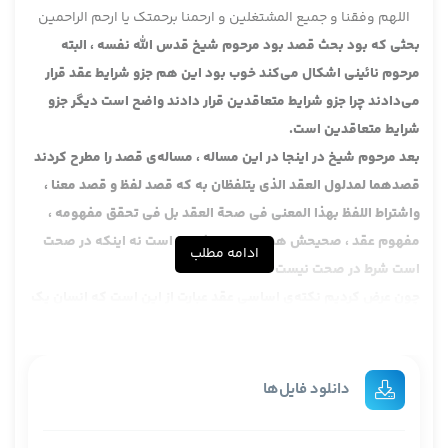
اللهم وفقنا و جمیع المشتغلین و ارحمنا برحمتک یا ارحم الراحمین
بحثی که بود بحث قصد بود مرحوم شیخ قدس الله نفسه ، البته
مرحوم نائینی اشکال می‌کند خوب بود این هم جزو شرایط عقد قرار
می‌دادند چرا جزو شرایط متعاقدین قرار دادند واضح است دیگر جزو
شرایط متعاقدین است.
بعد مرحوم شیخ در اینجا در این
مساله ، مساله‌ی قصد را مطرح کردند
قصدهما لمدلول العقد الذي يتلفظان به
که قصد لفظ و قصد معنا ،
واشتراط اللفظ بهذا المعنی فی صحة العقد بل فی تحقق مفهومه ،
مفهوم عقد ، صحیحش همین است مفهوم است نه اینکه در صحت
ادامه مطلب
است شرط در صحت نیست .
چون عرض کردیم نکته‌ی اساسی عقد عبارت از این است که انسان یک
امری را که نیست ایجاد بکند هست بکند این زیر بنای اصلی را در نظر
داشته باشید این خیلی تاثیر گذار است چون آقایان این تعبیر را ندارند
و این جور معانی را که انسان می‌تواند آنها را ایجاد بکند اینها قوامش
دانلود فایل‌ها
به قصد است بدون قصد نمی‌شود امور واقعی هستندکه درش قصد
معتبر نیست مثلا فرض کنید می‌گوید این آب را می‌ریزم که شما